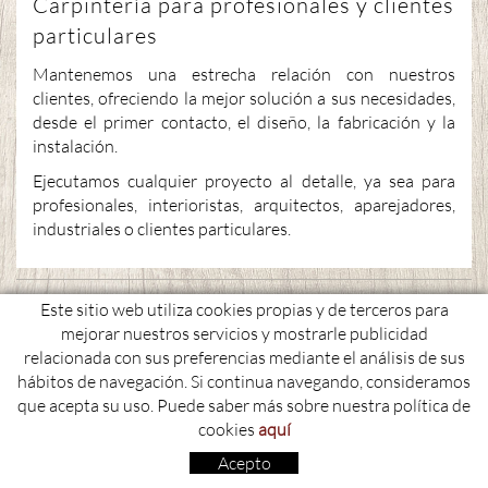
Carpintería para profesionales y clientes
particulares
Mantenemos una estrecha relación con nuestros
clientes, ofreciendo la mejor solución a sus necesidades,
desde el primer contacto, el diseño, la fabricación y la
instalación.
Ejecutamos cualquier proyecto al detalle, ya sea para
profesionales, interioristas, arquitectos, aparejadores,
industriales o clientes particulares.
C. Conflent, 3 i 5 - 17800 OLOT
Este sitio web utiliza cookies propias y de terceros para
Polígon Industrial, Sector la Canya
mejorar nuestros servicios y mostrarle publicidad
relacionada con sus preferencias mediante el análisis de sus
972 27 10 25 - 608 43 46 59
hábitos de navegación. Si continua navegando, consideramos
fusteria@albertpuigvert.com
que acepta su uso. Puede saber más sobre nuestra política de
cookies
aquí
Política de cookies
Condiciones de uso
Aviso legal
Acepto
distribuido por:
micrològic s.l.u