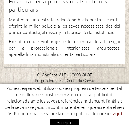
Fusteria per a professionals i clients
particulars
Mantenim una estreta relació amb els nostres clients,
oferint la millor solució a les seves necessitats, des del
primer contacte, el disseny, la fabricació i la instal·lació.
Executem qualsevol projecte de fusteria al detall, ja sigui
per a professionals, interioristes, arquitectes,
aparelladors, industrials o clients particulars.
C. Conflent, 3 i 5 - 17800 OLOT
Polígon Industrial, Sector la Canya
Aquest espai web utiliza cookies pròpies i de tercers per tal
972 27 10 25 - 608 43 46 59
de millorar els nostres serveis i mostrar publicitat
fusteria@albertpuigvert.com
relacionada amb les seves preferències mitjançant l'anàlisis
de la seva navegació. Si continua, entenem que accepta el seu
Política de cookies
Condicions d'ús
Avís legal
ús. Pot informar-se sobre la nostra política de cookies
aquí
distribuït per:
micrològic s.l.u
Accepto