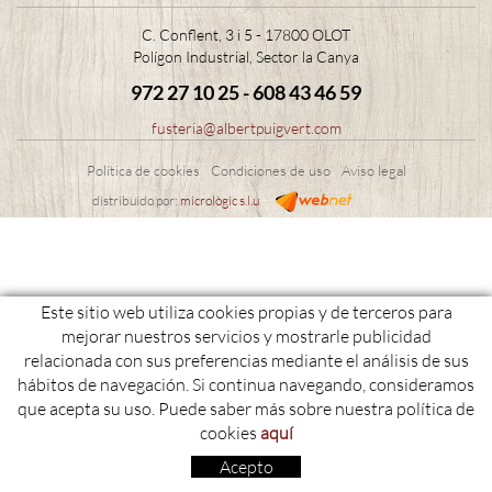
C. Conflent, 3 i 5 - 17800 OLOT
Polígon Industrial, Sector la Canya
972 27 10 25 - 608 43 46 59
fusteria@albertpuigvert.com
Política de cookies
Condiciones de uso
Aviso legal
distribuido por:
micrològic s.l.u
Este sitio web utiliza cookies propias y de terceros para
mejorar nuestros servicios y mostrarle publicidad
relacionada con sus preferencias mediante el análisis de sus
hábitos de navegación. Si continua navegando, consideramos
que acepta su uso. Puede saber más sobre nuestra política de
cookies
aquí
Acepto