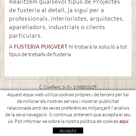
Realitzem qualsevol tipus de Projectes
de fusteria al detall, ja sigui per a
professionals, interioristes, arquitectes,
aparelladors, industrials o clients
particulars.
A
FUSTERIA PUIGVERT
hi trobarà la solució a tot
tipus de treballs de fusteria
C. Conflent, 3 i 5 - 17800 OLOT
Polígon Industrial, Sector la Canya
Aquest espai web utiliza cookies pròpies i de tercers per tal
de millorar els nostres serveis i mostrar publicitat
972 27 10 25 - 608 43 46 59
relacionada amb les seves preferències mitjançant l'anàlisis
fusteria@albertpuigvert.com
de la seva navegació. Si continua, entenem que accepta el seu
ús. Pot informar-se sobre la nostra política de cookies
aquí
Política de cookies
Condicions d'ús
Avís legal
Accepto
distribuït per:
micrològic s.l.u